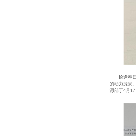
恰逢春
的动力源泉
源部于4月