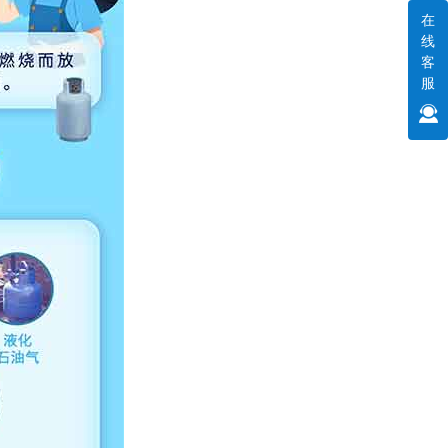
在
线
客
服