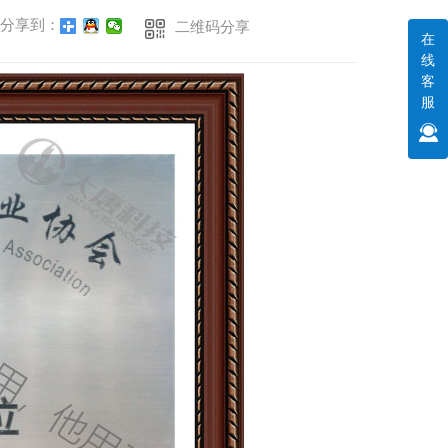
分享到：
二维码分享
在
线
客
服