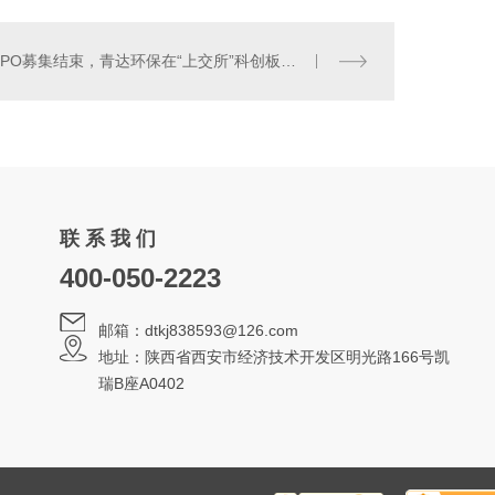
IPO募集结束，青达环保在“上交所”科创板成功上市！
联 系 我 们
400-050-2223
邮箱：dtkj838593@126.com
地址：陕西省西安市经济技术开发区明光路166号凯
瑞B座A0402