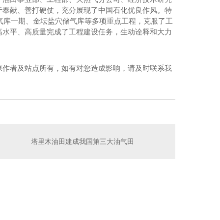
于奉献、善打硬仗，充分展现了中国石化优良作风。特
储气库一期、金坛盐穴储气库等多项重点工程，克服了工
高水平、高质量完成了工程建设任务，生动诠释和大力
原作者及站点所有，如有对您造成影响，请及时联系我
塔里木油田建成我国第三大油气田
小型餐饮厨房用燃气报警器（独立式）