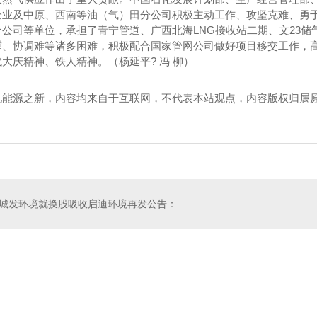
企业及中原、西南等油（气）田分公司积极主动工作、攻坚克难、勇
分公司等单位，承担了青宁管道、广西北海LNG接收站二期、文23
重、协调难等诸多困难，积极配合国家管网公司做好项目移交工作，
大庆精神、铁人精神。（杨延平? 冯 柳）
见能源之新，内容均来自于互联网，不代表本站观点，内容版权归属
！
城发环境就换股吸收启迪环境再发公告：拟更名为“黄河环境股份有限公司”
工商业用途点型可燃 气体泄漏报警控制系统（系统式）
工商业用途点型可燃气体泄漏报警控制系统（系统式）